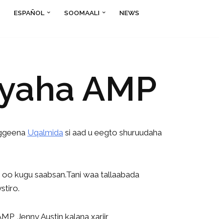
ESPAÑOL
SOOMAALI
NEWS
iyaha AMP
oggeena
Uqalmida
si aad u eegto shuruudaha
 oo kugu saabsan.Tani waa tallaabada
stiro.
MP, Jenny Austin kalana xariir