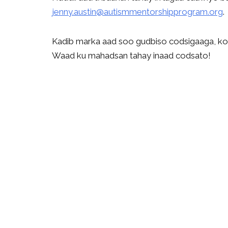
jenny.austin@autismmentorshipprogram.org
.
Kadib marka aad soo gudbiso codsigaaga, ko
Waad ku mahadsan tahay inaad codsato!