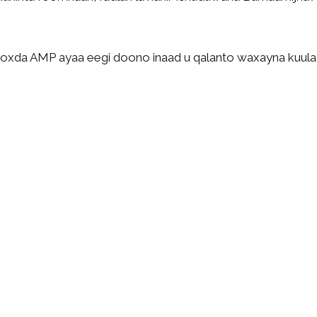
oxda AMP ayaa eegi doono inaad u qalanto waxayna kuula s