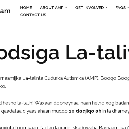
HOME
ABOUT AMP
GET INVOLVED
FAQS
ram
CONTACT US
dsiga La-tal
arnaamijka La-talinta Cudurka Autismka (AMP). Booqo Bo
xo.
d hesho la-talin! Waxaan dooneynaa inaan helno xog badan
a qaadataa qiyaas ahaan muddo
10 daqiiqo ah
in la dhamey
uxinta foomkaan, fadlan la xariir Iskuduwaha Barnaamijka A